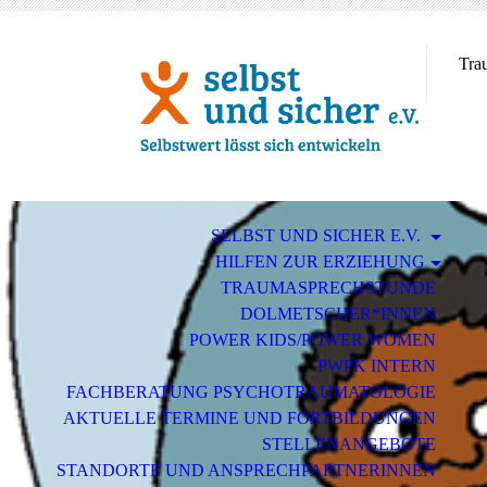
Tra
SELBST UND SICHER E.V.
HILFEN ZUR ERZIEHUNG
TRAUMASPRECHSTUNDE
DOLMETSCHER*INNEN
POWER KIDS/POWER WOMEN
PWPK INTERN
FACHBERATUNG PSYCHOTRAUMATOLOGIE
AKTUELLE TERMINE UND FORTBILDUNGEN
STELLENANGEBOTE
STANDORTE UND ANSPRECHPARTNERINNEN