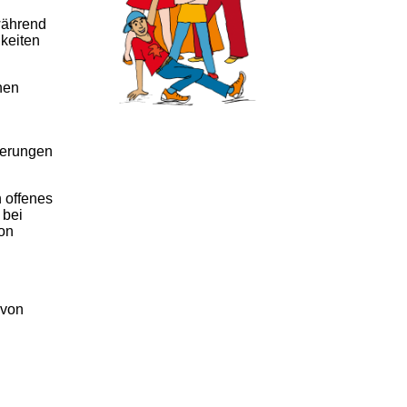
 während
gkeiten
hen
derungen
 offenes
 bei
von
 von