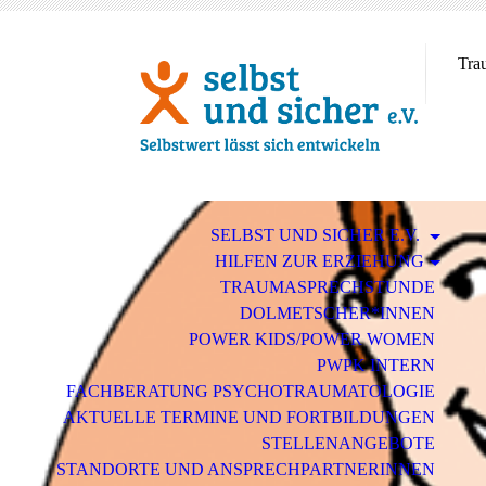
Tra
SELBST UND SICHER E.V.
HILFEN ZUR ERZIEHUNG
TRAUMASPRECHSTUNDE
DOLMETSCHER*INNEN
POWER KIDS/POWER WOMEN
PWPK INTERN
FACHBERATUNG PSYCHOTRAUMATOLOGIE
AKTUELLE TERMINE UND FORTBILDUNGEN
STELLENANGEBOTE
STANDORTE UND ANSPRECHPARTNERINNEN