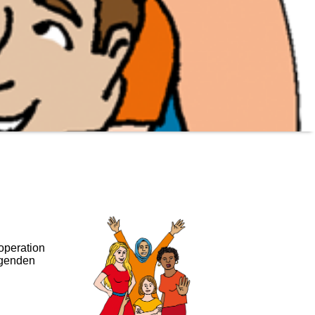
operation
rgenden